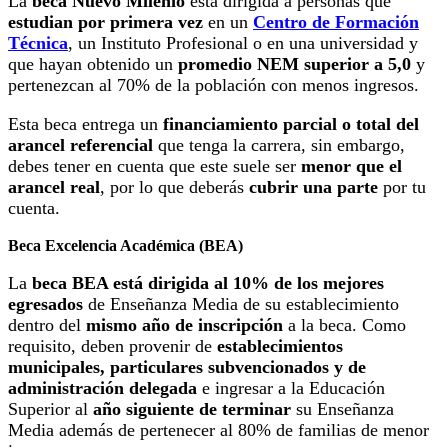
La
beca Nuevo Milenio
está dirigida a
personas que
estudian por primera vez
en un
Centro de Formación
Técnica
, un Instituto Profesional o en una universidad y
que hayan obtenido un
promedio NEM superior a 5,0
y
pertenezcan al 70% de la población con menos ingresos.
Esta beca entrega un
financiamiento parcial o total del
arancel referencial
que tenga la carrera, sin embargo,
debes tener en cuenta que este suele ser
menor que el
arancel real
, por lo que deberás
cubrir una parte
por tu
cuenta.
Beca Excelencia Académica (BEA)
La
beca BEA está dirigida al 10% de los mejores
egresados
de Enseñanza Media de su establecimiento
dentro del
mismo año de inscripción
a la beca. Como
requisito, deben provenir de
establecimientos
municipales, particulares subvencionados y de
administración delegada
e ingresar a la Educación
Superior al
año siguiente de terminar
su Enseñanza
Media además de pertenecer al 80% de familias de menor