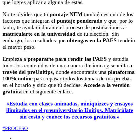
que logres aplicar a alguna de estas.
No te olvides que tu
puntaje NEM
también es uno de los
factores que integran el
puntaje ponderado
y que, por lo
tanto, te ayudará durante el proceso de postulaciones a
matricularte en la universidad
de tu elección. Sin
embargo, los resultados que
obtengas en la PAES
tendrán
el mayor peso.
Empieza a
prepararte para rendir las PAES
y estudia
todos los contenidos de una manera dinámica y sencilla
a
través del preUnitips
, donde encontrarás una
plataforma
100% online
para repasar todos los temas de tus pruebas
en el horario y sitio que tú decidas.
Accede a la versión
gratuita
en el siguiente enlace.
«Estudia con clases animadas, miniquizzes y ensayos
ilimitados en el preuniversitario Unitips. Matricúlate
sin costo y conoce los recursos gratuitos.»
#PROCESO