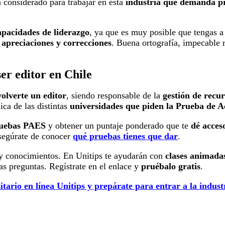
 considerado para trabajar en esta
industria que demanda pr
apacidades de liderazgo
, ya que es muy posible que tengas 
 apreciaciones y correcciones
. Buena ortografía, impecable
er editor en Chile
volverte un editor
, siendo responsable de la
gestión de recur
ica de las distintas
universidades que piden la Prueba de A
pruebas PAES
y obtener un puntaje ponderado que te
dé acces
asegúrate de conocer
qué pruebas tienes que dar
.
 y conocimientos. En Unitips te ayudarán con
clases animadas,
as preguntas. Regístrate en el enlace y
pruébalo gratis
.
tario en línea Unitips y prepárate para entrar a la industr