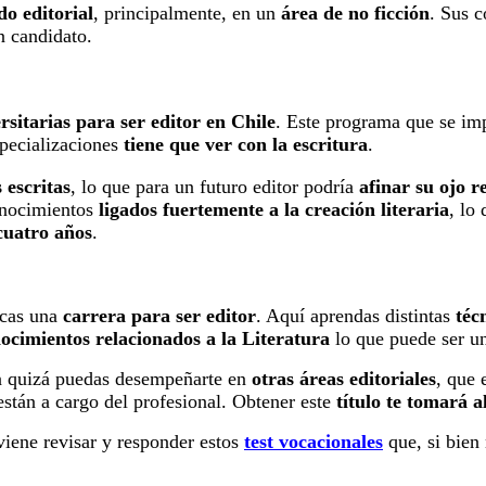
o editorial
, principalmente, en un
área de no ficción
. Sus c
n candidato.
rsitarias para ser editor en Chile
. Este programa que se imp
pecializaciones
tiene que ver con la escritura
.
 escritas
,
lo que para un futuro editor podría
afinar su ojo r
onocimientos
ligados fuertemente a la creación literaria
, lo
cuatro años
.
scas una
carrera para ser editor
. Aquí aprendas distintas
téc
ocimientos relacionados a la Literatura
lo que puede ser un
 quizá puedas desempeñarte en
otras áreas editoriales
, que 
 están a cargo del profesional. Obtener este
título te tomará 
nviene revisar y responder estos
test vocacionales
que, si bien