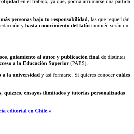
olijidad
en el trabajo, ya que, podría arruinarse una partida
a
más personas bajo tu responsabilidad
, las que requerirán
 redacción y
hasta conocimiento del latín
también serán un
sos, guiamiento al autor y publicación final
de distintas
cceso a la Educación Superior
(PAES).
o a la universidad
y así formarte. Si quieres conocer
cuáles
 quizzes, ensayos ilimitados y tutorías personalizadas
ia editorial en Chile.»