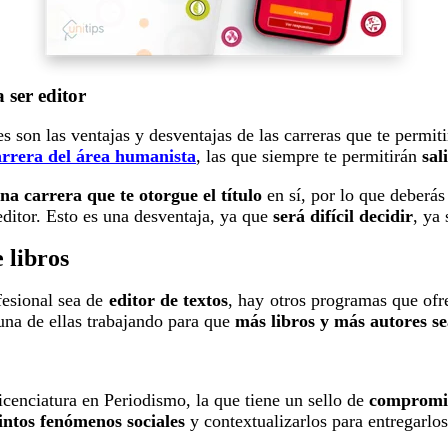
 ser editor
s son las ventajas y desventajas
de las carreras que te permit
arrera del área humanista
, las que siempre te permitirán
sal
na carrera que te otorgue el título
en sí, por lo que deberá
editor. Esto es una desventaja, ya que
será difícil decidir
, ya
 libros
fesional sea de
editor de
textos
, hay otros programas que of
na de ellas trabajando para que
más libros y más autores se
 licenciatura en Periodismo, la que tiene un sello de
compromis
ntos fenómenos sociales
y contextualizarlos para entregarlo