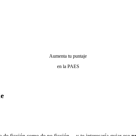
Aumenta tu puntaje
en la PAES
le
to de ficción como de no ficción— y te interesaría guiar ese
p