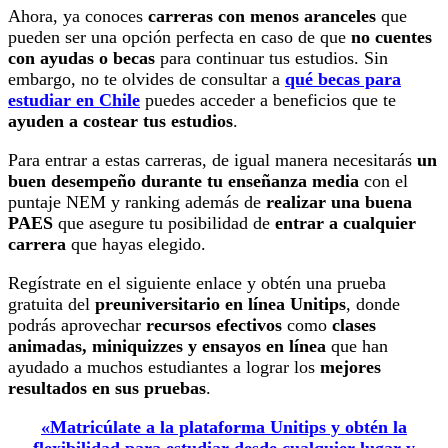
Ahora, ya conoces
carreras con menos aranceles
que
pueden ser una opción perfecta en caso de que
no cuentes
con ayudas o becas
para continuar tus estudios. Sin
embargo, no te olvides de consultar a
qué becas para
estudiar en Chile
puedes acceder a beneficios que te
ayuden a costear tus estudios
.
Para entrar a estas carreras, de igual manera necesitarás
un
buen desempeño durante tu enseñanza media
con el
puntaje NEM y ranking además de
realizar una buena
PAES
que asegure tu posibilidad de
entrar a cualquier
carrera
que hayas elegido.
Regístrate en el siguiente enlace y obtén una prueba
gratuita del
preuniversitario en línea Unitips
, donde
podrás aprovechar
recursos efectivos
como
clases
animadas, miniquizzes y ensayos en línea
que han
ayudado a muchos estudiantes a lograr los
mejores
resultados en sus pruebas
.
«Matricúlate a la plataforma Unitips y obtén la
flexibilidad para estudiar desde cualquier lugar y