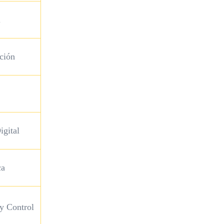
l
ción
igital
ca
y Control