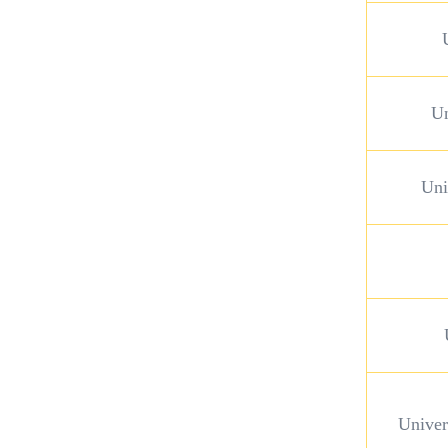
Un
Uni
Univer