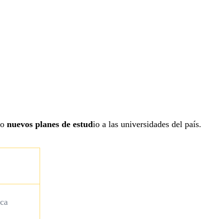
do
nuevos planes de estud
io a las universidades del país.
ica