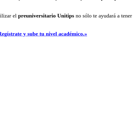
ilizar el
preuniversitario Unitips
no sólo te ayudará a tener
egístrate y sube tu nivel académico.»