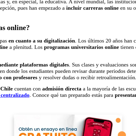
as y, en especial, la educativa. A nivel mundial, las institu
xcepción, pues han empezado a
incluir carreras online
en su o
as online?
apas
en cuanto a su digitalización
. Los últimos 20 años han 
line
a plenitud. Los
programas universitarios online
tienen 
ediante plataformas digitales
. Sus clases y evaluaciones s
en donde los estudiantes pueden revisar durante periodos de
o con profesores
y resolver dudas o recibir retroalimentación
 Chile
cuentan con
admisión directa
a la mayoría de las escu
 centralizado
. Conoce qué tan preparado estás para
presenta