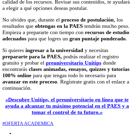
calidad de los recursos. Revisar sus contenidos, te ayudará
a elegir a qué opciones deseas postular.
No olvides que, durante el
proceso de postulación
, los
resultados que
obtengas en la PAES
tendrán mucho peso.
Empieza a prepararte con tiempo con
recursos de estudio
adecuados
para que logres un
gran puntaje ponderado
.
Si quieres
ingresar a la universidad
y necesitas
prepararte para la PAES,
podrás realizar el registro
gratuito y probar el
preuniversitario Unitips
donde
encontrarás
clases animadas, ensayos, quizzes y tutorías
100% online
para que tengas todo lo necesario para
avanzar en este proceso
. Regístrate gratis con el enlace a
continuación.
«Descubre Unitips, el preuniversitario en línea que te
ayuda a alcanzar tu máximo potencial en el PAES y a
tomar el control de tu futuro.»
#OFERTA ACADEMICA