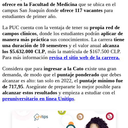
ofrece en la Facultad de Medicina
que se ubica en el
campus San Joaquín donde
ofrece 117 vacantes
para
estudiantes de primer año.
La PUC cuenta con la ventaja de tener su
propia red de
campos clínicos
, donde los estudiantes podrán
aplicar de
manera más práctica
sus conocimientos. La carrera
tiene
una duración de 10 semestres
y el valor anual
alcanza
los $5.632.000 CLP
, más la matrícula de $167.500 CLP.
Para más información
revisa el sitio web de la carrera.
Considera que para
ingresar a la Cato
existe una gran
demanda, de modo que el
puntaje ponderado
que debes
alcanzar es alto: tan solo en 2022, el
puntaje mínimo fue
de 717,95
. Asegúrate de prepararte lo mejor posible para
alcanzar estos resultados
y empieza a estudiar con el
preuniversitario en línea Unitips
.