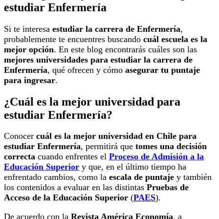
estudiar Enfermería
Si te interesa
estudiar la carrera de Enfermería
,
probablemente te encuentres buscando
cuál escuela es la
mejor opción
. En este blog encontrarás cuáles son las
mejores universidades para estudiar la carrera de
Enfermería
, qué ofrecen y cómo
asegurar tu puntaje
para ingresar
.
¿Cuál es la mejor universidad para
estudiar Enfermería?
Conocer
cuál es la mejor universidad en Chile para
estudiar Enfermería
, permitirá que
tomes una decisión
correcta
cuando enfrentes el
Proceso de Admisión a la
Educación Superior
y que, en el último tiempo ha
enfrentado cambios, como la
escala de puntaje
y también
los contenidos a evaluar en las distintas
Pruebas de
Acceso de la Educación Superior
(
PAES
).
De acuerdo con la
Revista América Economía
, a