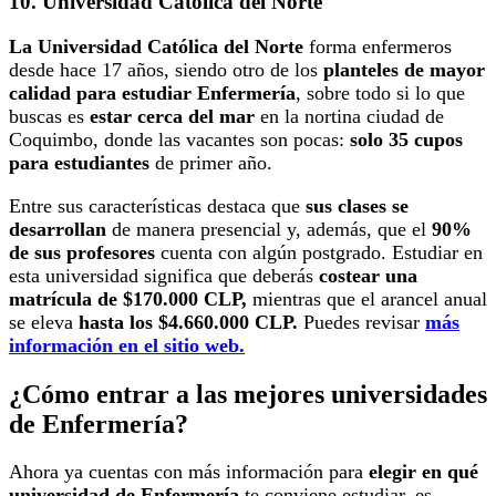
10. Universidad Católica del Norte
La Universidad Católica del Norte
forma enfermeros
desde hace 17 años, siendo otro de los
planteles de mayor
calidad para estudiar Enfermería
, sobre todo si lo que
buscas es
estar cerca del mar
en la nortina ciudad de
Coquimbo, donde las vacantes son pocas:
solo 35 cupos
para estudiantes
de primer año.
Entre sus características destaca que
sus clases se
desarrollan
de manera presencial y, además, que el
90%
de sus profesores
cuenta con algún postgrado. Estudiar en
esta universidad significa que deberás
costear una
matrícula de $170.000 CLP,
mientras que el arancel anual
se eleva
hasta los $4.660.000 CLP.
Puedes revisar
más
información en el sitio web.
¿Cómo entrar a las mejores universidades
de Enfermería?
Ahora ya cuentas con más información para
elegir en qué
universidad de Enfermería
te conviene estudiar, es