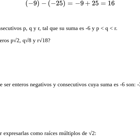
(
−
9
)
−
(
−
25
)
=
\left(-9\right)-\left(
−
9
+
25
=
16
cutivos p, q y r, tal que su suma es -6 y p < q < r.
meros p√2, q√8 y r√18?
ser enteros negativos y consecutivos cuya suma es -6 son: -3,
r expresarlas como raíces múltiplos de √2: