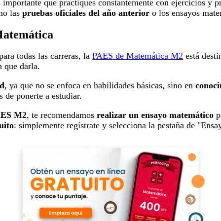
s importante que practiques constantemente con ejercicios y p
mo las
pruebas oficiales del año anterior
o los ensayos matem
Matemática
 para todas las carreras, la
PAES de Matemática M2
está desti
n que darla.
ad
, ya que no se enfoca en habilidades básicas, sino en
conoci
s de ponerte a estudiar.
PAES M2
, te recomendamos
realizar un ensayo matemático
pa
uito
: simplemente regístrate y selecciona la pestaña de "Ensa