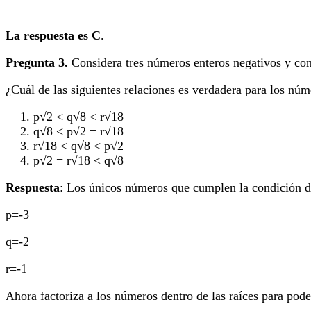
La respuesta es C
.
Pregunta 3.
Considera tres números enteros negativos y conse
¿Cuál de las siguientes relaciones es verdadera para los nú
p√2 < q√8 < r√18
q√8 < p√2 = r√18
r√18 < q√8 < p√2
p√2 = r√18 < q√8
Respuesta
: Los únicos números que cumplen la condición de 
p=-3
q=-2
r=-1
Ahora factoriza a los números dentro de las raíces para pode