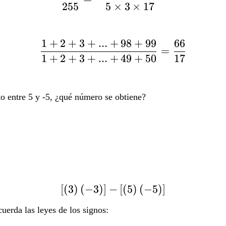
255
5
×
3
×
17
1
+
2
+
3
+
...
+
98
+
99
66
\frac{1+2+3+...+98+
=
1
+
2
+
3
+
...
+
49
+
50
17
cto entre 5 y -5, ¿qué número se obtiene?
[
(
3
)
(
−
3
)
]
−
\left[\left(3\right)\lef
[
(
5
)
(
−
5
)
]
cuerda las leyes de los signos: