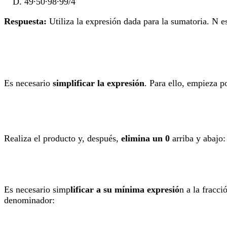
49∙50∙98∙99/4
Respuesta:
Utiliza la expresión dada para la sumatoria. N 
Es necesario
simplificar la expresión
. Para ello, empieza 
Realiza el producto y, después,
elimina un 0
arriba y abajo:
Es necesario simp
lificar a su mínima expresió
n a la fracc
denominador: