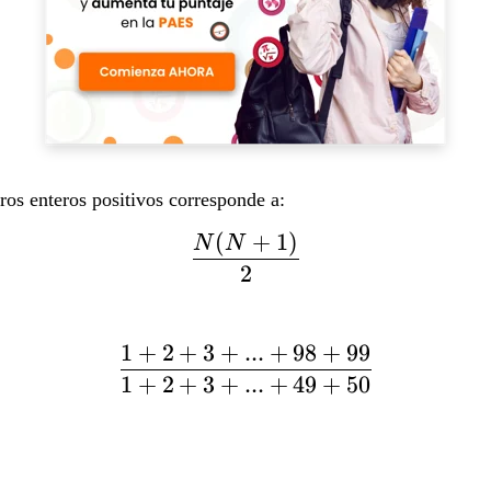
os enteros positivos corresponde a:
(
+
1
)
\frac{N(N+1)}{2}
N
N
2
1
+
2
+
3
+
...
+
98
+
99
\frac{1+2+3+...+98+
1
+
2
+
3
+
...
+
49
+
50