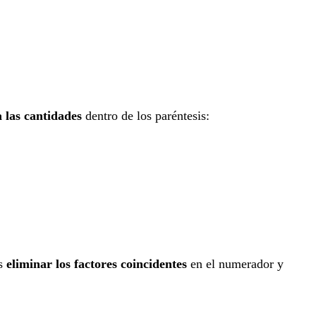
8+99}{1+2+3+\ldots+49+50}=\frac{\frac{99\
 las cantidades
dentro de los paréntesis:
}
rac{990}{255}
és
eliminar los factores coincidentes
en el numerador y
{5\times3\times6\times11}{5\times3\times17