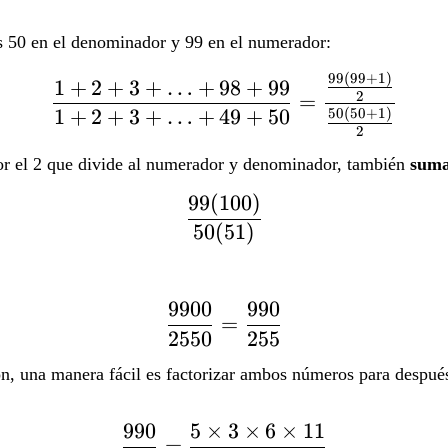
es 50 en el denominador y 99 en el numerador:
99
(
99
+
1
)
\frac{1+2+3+\ldots+9
1
+
2
+
3
+
…
+
98
+
99
2
=
1
+
2
+
3
+
…
+
49
+
50
50
(
50
+
1
)
2
por el 2 que divide al numerador y denominador, también
suma
99
(
100
)
\frac{99(100)}{50(51)
50
(
51
)
9900
990
\frac{9900}{2550}=\f
=
2550
255
ión, una manera fácil es factorizar ambos números para despu
990
5
×
3
×
6
×
11
\frac{990}{255}=\frac
=