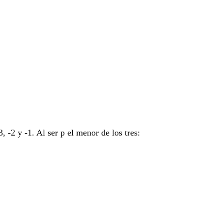
-25\right)=-9+25=16
 -2 y -1. Al ser p el menor de los tres: