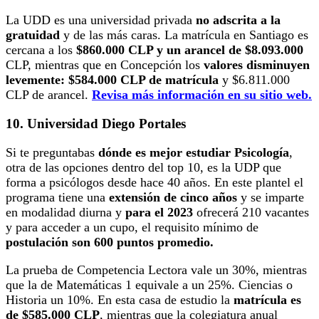
La UDD es una universidad privada
no adscrita a la
gratuidad
y de las más caras. La matrícula en Santiago es
cercana a los
$860.000 CLP y un arancel de $8.093.000
CLP, mientras que en Concepción los
valores disminuyen
levemente: $584.000 CLP de matrícula
y $6.811.000
CLP de arancel.
Revisa más información en su sitio web.
10. Universidad Diego Portales
Si te preguntabas
dónde es mejor estudiar Psicología
,
otra de las opciones dentro del top 10, es la UDP que
forma a psicólogos desde hace 40 años. En este plantel el
programa tiene una
extensión de cinco años
y se imparte
en modalidad diurna y
para el 2023
ofrecerá 210 vacantes
y para acceder a un cupo, el requisito mínimo de
postulación son 600 puntos promedio.
La prueba de Competencia Lectora vale un 30%, mientras
que la de Matemáticas 1 equivale a un 25%. Ciencias o
Historia un 10%. En esta casa de estudio la
matrícula es
de $585.000 CLP
, mientras que la colegiatura anual