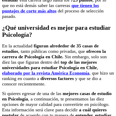
que no está demás saber las carreras
que tienen los
puntajes de corte más altos
del proceso de selección
pasado.
¿Qué universidad es mejor para estudiar
Psicología?
En la actualidad
figuran alrededor de 35 casas de
estudios
, tanto públicas como privadas, que
ofrecen la
carrera de Psicología en Chile.
Sin embargo, solo son
diez las que figuran dentro del
top de las mejores
universidades para estudiar Psicología en Chile
,
elaborado por la revista América Economía
, que hizo un
ranking en cuanto a
diversos factores
y que se dio a
conocer recientemente.
Si quieres egresar de una de las
mejores casas de estudio
en Psicología
, a continuación, te presentamos las diez
opciones de mayor calidad para convertirte en psicólogo.
Esta información será clave para decidir
a cuál quieres
postular
de acuerdo con tu manera de
entender, estudiar