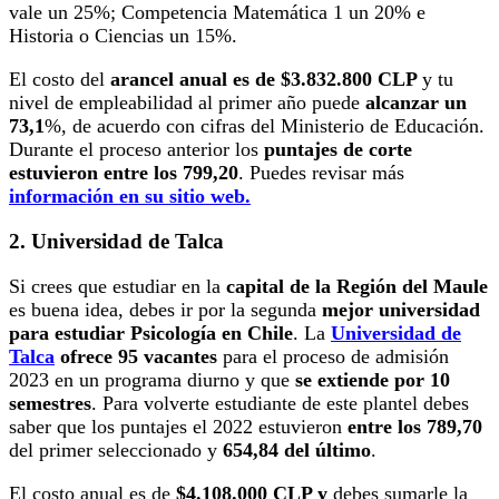
vale un 25%; Competencia Matemática 1 un 20% e
Historia o Ciencias un 15%.
El costo del
arancel anual es de $3.832.800 CLP
y tu
nivel de empleabilidad al primer año puede
alcanzar un
73,1
%, de acuerdo con cifras del Ministerio de Educación.
Durante el proceso anterior los
puntajes de corte
estuvieron entre los 799,20
. Puedes revisar más
información en su sitio web.
2. Universidad de Talca
Si crees que estudiar en la
capital de la Región del Maule
es buena idea, debes ir por la segunda
mejor universidad
para estudiar Psicología en Chile
. La
Universidad de
Talca
ofrece 95 vacantes
para el proceso de admisión
2023 en un programa diurno y que
se extiende por 10
semestres
. Para volverte estudiante de este plantel debes
saber que los puntajes el 2022 estuvieron
entre los 789,70
del primer seleccionado y
654,84 del último
.
El costo anual es de
$4.108.000 CLP y
debes sumarle la