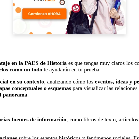
taje en la PAES de Historia
es que tengas muy claros los c
los como un todo
te ayudarán en tu prueba.
cial en su contexto
, analizando cómo los
eventos, ideas y p
apas conceptuales o esquemas
para visualizar las relaciones
el panorama
.
arias fuentes de información
, como libros de texto, artícul
taciones
sobre los eventos históricos y fenómenos sociales. Es