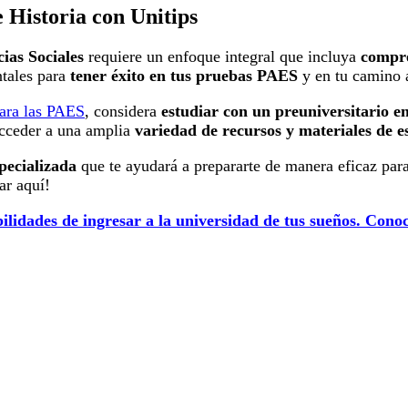
 Historia con Unitips
ias Sociales
requiere un enfoque integral que incluya
compre
ntales para
tener éxito en tus pruebas PAES
y en tu camino a
para las PAES
, considera
estudiar con un preuniversitario en
acceder a una amplia
variedad de recursos y materiales de e
pecializada
que te ayudará a prepararte de manera eficaz para
ar aquí!
lidades de ingresar a la universidad de tus sueños. Conoce