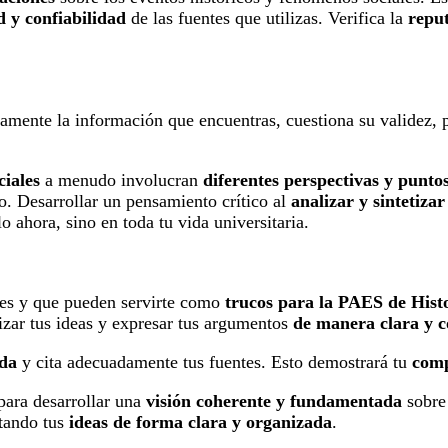
d y confiabilidad
de las fuentes que utilizas. Verifica la
reput
icamente la información que encuentras, cuestiona su validez,
ciales
a menudo involucran
diferentes perspectivas y puntos
. Desarrollar un pensamiento crítico al
analizar y sintetiza
 ahora, sino en toda tu vida universitaria.
tes y que pueden servirte como
trucos para la PAES de Histo
zar tus ideas y expresar tus argumentos
de manera clara y c
ida
y cita adecuadamente tus fuentes. Esto demostrará tu
comp
para desarrollar una
visión coherente y fundamentada
sobre 
tando tus
ideas de forma clara y organizada
.