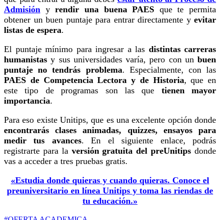
Admisión
y
rendir una buena PAES
que te permita
obtener un buen puntaje para entrar directamente y
evitar
listas de espera
.
El puntaje mínimo para ingresar a las
distintas carreras
humanistas
y sus universidades varía, pero con un
buen
puntaje no tendrás problema
. Especialmente, con las
PAES de Competencia Lectora y de Historia
, que en
este tipo de programas son las que
tienen mayor
importancia
.
Para eso existe Unitips, que es una excelente opción donde
encontrarás clases animadas, quizzes, ensayos para
medir tus avances
. En el siguiente enlace, podrás
registrarte para la
versión gratuita del preUnitips
donde
vas a acceder a tres pruebas gratis.
«Estudia donde quieras y cuando quieras. Conoce el
preuniversitario en línea Unitips y toma las riendas de
tu educación.»
#OFERTA ACADEMICA