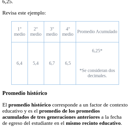
6,25.
Revisa este ejemplo:
1°
2°
3°
4°
Promedio Acumulado
medio
medio
medio
medio
6,25*
6,4
5,4
6,7
6,5
*Se consideran dos
decimales.
Promedio histórico
El
promedio histórico
corresponde a un factor de contexto
educativo y
es el
promedio de los promedios
acumulados de tres generaciones anteriores
a la fecha
de egreso del estudiante en el
mismo recinto educativo
.