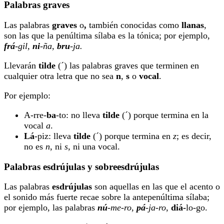
Palabras graves
Las palabras
graves
o
,
también conocidas como
llanas
,
son las que la penúltima sílaba es la tónica; por ejemplo,
frá
-gil,
ni
-ña,
bru
-ja.
Llevarán
tilde
(´) las palabras graves que terminen en
cualquier otra letra que no sea
n
,
s
o
vocal
.
Por ejemplo:
A-rre-
ba
-to: no lleva
tilde
(´) porque termina en la
vocal
a
.
Lá
-piz: lleva
tilde
(´) porque termina en
z
; es decir,
no es
n
, ni
s
, ni una vocal.
Palabras esdrújulas y sobreesdrújulas
Las palabras
esdrújulas
son aquellas en las que el acento o
el sonido más fuerte recae sobre la antepenúltima sílaba;
por ejemplo, las palabras
nú
-me-ro
,
pá
-ja-ro
,
diá-
lo-go.