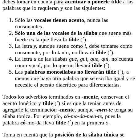
debes tomar en cuenta para
acentuar o ponerle tilde
a las
palabras que lo requieran y son las siguientes:
Sólo las
vocales tienen acento
, nunca las
consonantes.
Sólo una de las vocales de la sílaba
que suene más
fuerte es la que lleva la
tilde
(´).
La letra
y,
aunque suene como
i
, debe tomarse como
consonante, por lo tanto, no llevará
tilde
(´).
La letra
u
de las sílabas
gue, gui, que, qui
, no cuenta
como vocal, por lo que no llevará
tilde
(´).
Las
palabras monosílabas no llevarán tilde
(´), a
menos que haya otra palabra que se escriba igual y se
necesite el acento diacrítico para diferenciarlas.
Todos los adverbios terminados en
-mente
, conservan el
acento fonético y
tilde
(´) si es que la tenían antes de
agregarle la terminación
-mente
, aunque
-
men
-te
tenga su
sílaba tónica. Por ejemplo,
có
-mo-da-men-te
, pues la
palabra
có
-mo-da lleva
tilde
(´) en la primera
o
.
Toma en cuenta que
la
posición de la sílaba tónica
se