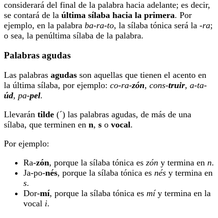
considerará del final de la palabra hacia adelante; es decir,
se contará de la
última sílaba hacia la primera
. Por
ejemplo, en la palabra
ba-ra-to
, la sílaba tónica será la -
ra
;
o sea, la penúltima sílaba de la palabra.
Palabras agudas
Las palabras
agudas
son aquellas que tienen el acento en
la última sílaba, por ejemplo:
co-ra-
zón
,
cons-
truir
, a-ta-
úd
, pa-
pel
.
Llevarán
tilde
(´) las palabras agudas, de más de una
sílaba, que terminen en
n
,
s
o
vocal
.
Por ejemplo:
Ra-
zón
, porque la sílaba tónica es
zón
y termina en
n
.
Ja-po-
nés
, porque la sílaba tónica es
nés
y termina en
s
.
Dor-
mí
,
porque la sílaba tónica es
mí
y termina en la
vocal
i
.