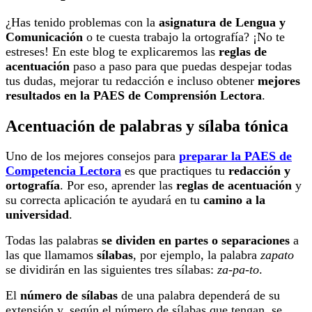
¿Has tenido problemas con la
asignatura de Lengua y
Comunicación
o te cuesta trabajo la ortografía? ¡No te
estreses! En este blog te explicaremos las
reglas de
acentuación
paso a paso para que puedas despejar todas
tus dudas, mejorar tu redacción e incluso obtener
mejores
resultados en la PAES de Comprensión Lectora
.
Acentuación de palabras y sílaba tónica
Uno de los mejores consejos para
preparar la PAES de
Competencia Lectora
es que practiques tu
redacción y
ortografía
. Por eso, aprender las
reglas de acentuación
y
su correcta aplicación te ayudará en tu
camino a la
universidad
.
Todas las palabras
se dividen en partes o separaciones
a
las que llamamos
sílabas
, por ejemplo, la palabra
zapato
se dividirán en las siguientes tres sílabas:
za-pa-to
.
El
número de sílabas
de una palabra dependerá de su
extensión y, según el número de sílabas que tengan, se