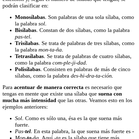
podrán clasificar en:
Monosílabas
. Son palabras de una sola sílaba, como
la palabra
sol
.
Bisílabas
. Constan de dos sílabas, como la palabra
pas-tel
.
Trisílabas
. Se trata de palabras de tres sílabas, como
la palabra
mon-ta-ña
.
Tetrasílabas
. Se trata de palabras de cuatro sílabas,
como la palabra
com-ple-ji-dad
.
Polisílabas
. Consisten en palabras de más de cinco
sílabas, como la palabra
des-hi-dra-ta-ción.
Para
acentuar de manera correcta
es necesario que
tengas en mente que existe una sílaba que
suena con
mucha más intensidad
que las otras. Veamos esto en los
ejemplos anteriores:
Sol
. Como es sólo una, ésa es la que suena más
fuerte.
Pas-
tel
. En esta palabra, la que suena más fuerte es -
Mon-
ta
-ña
. Aquí -
ta
es la sílaba que tiene más