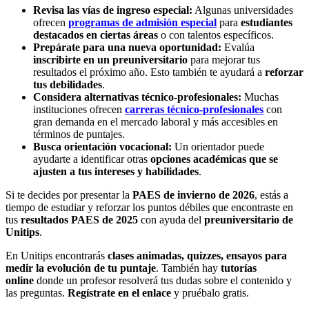
Revisa las vías de ingreso especial:
Algunas universidades
ofrecen
programas de admisión especial
para
estudiantes
destacados en ciertas áreas
o con talentos específicos.
Prepárate para una nueva oportunidad:
Evalúa
inscribirte en un preuniversitario
para mejorar tus
resultados el próximo año. Esto también te ayudará a
reforzar
tus debilidades
.
Considera alternativas técnico-profesionales:
Muchas
instituciones ofrecen
carreras técnico-profesionales
con
gran demanda en el mercado laboral y más accesibles en
términos de puntajes.
Busca orientación vocacional:
Un orientador puede
ayudarte a identificar otras
opciones académicas que se
ajusten a tus intereses y habilidades
.
Si te decides por presentar la
PAES de invierno de 2026
, estás a
tiempo de estudiar y reforzar los puntos débiles que encontraste en
tus
resultados PAES
de 2025
con ayuda del
preuniversitario de
Unitips
.
En Unitips encontrarás
clases animadas, quizzes, ensayos para
medir la evolución de tu puntaje
. También hay
tutorías
online
donde un profesor resolverá tus dudas sobre el contenido y
las preguntas.
Regístrate en el enlace
y pruébalo gratis.