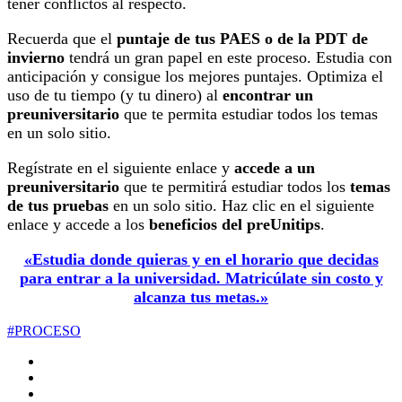
tener conflictos al respecto.
Recuerda que el
puntaje de tus PAES o de la PDT de
invierno
tendrá un gran papel en este proceso. Estudia con
anticipación y consigue los mejores puntajes. Optimiza el
uso de tu tiempo (y tu dinero) al
encontrar un
preuniversitario
que te permita estudiar todos los temas
en un solo sitio.
Regístrate en el siguiente enlace y
accede a un
preuniversitario
que te permitirá estudiar todos los
temas
de tus pruebas
en un solo sitio. Haz clic en el siguiente
enlace y accede a los
beneficios del preUnitips
.
«Estudia donde quieras y en el horario que decidas
para entrar a la universidad. Matricúlate sin costo y
alcanza tus metas.»
#PROCESO