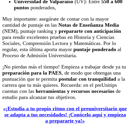
Universidad de Valparaíso
(UV): Entre
550 a 600
puntos
ponderados,
Muy importante: asegúrate de contar con la mayor
cantidad de puntaje en las
Notas de Enseñanza Media
(NEM), puntaje ranking y
prepararte con anticipación
para rendir excelentes pruebas en Historia y Ciencias
Sociales, Comprensión Lectora y Matemáticas. Por lo
regular, esta última aporta mayor
puntaje ponderado
al
Proceso de Admisión Universitaria.
¡No pierdas más el tiempo! Empieza a trabajar desde ya tu
preparación para la PAES
, de modo que obtengas una
puntuación que te permita
postular con tranquilidad
a la
carrera que tu más quieres. Recuerda: en el preUnitips
cuentas con las
herramientas y recursos necesarios
de
estudio para alcanzar tus objetivos.
«¡Estudia a tu propio ritmo con el preuniversitario que
se adapta a tus necesidades! ¡Conócelo aquí y empieza
a prepararte ya!
»