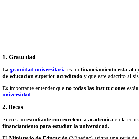
1. Gratuidad
La
gratuidad universitaria
es un
financiamiento estatal
q
de educación superior acreditado
y que esté adscrito al si
Es importante entender que
no todas las instituciones
están 
universidad
.
2. Becas
Si eres un
estudiante con excelencia académica
en la educ
financiamiento para estudiar la universidad
.
El
Ministerio de Educación
(Mineduc) asigna una serie de 