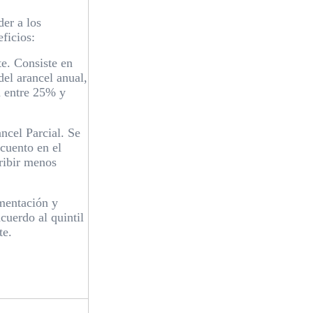
er a los
ficios:
. Consiste en
el arancel anual,
ía entre 25% y
el Parcial. Se
scuento en el
cribir menos
entación y
cuerdo al quintil
te.