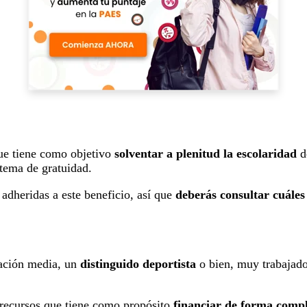
ue tiene como objetivo
solventar a plenitud la escolaridad
de
stema de gratuidad.
adheridas a este beneficio, así que
deberás consultar cuáles
ación media, un
distinguido deportista
o bien, muy trabajado
recursos que tiene como propósito
financiar de forma compl