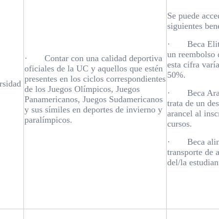
Se puede acced
siguientes bene
· Beca Elite
un reembolso d
· Contar con una calidad deportiva
esta cifra var
oficiales de la UC y aquellos que estén
50%.
presentes en los ciclos correspondientes
rsidad
de los Juegos Olímpicos, Juegos
· Beca Aranc
Panamericanos, Juegos Sudamericanos
trata de un de
y sus símiles en deportes de invierno y
arancel al ins
paralímpicos.
cursos.
· Beca alim
transporte de a
del/la estudian