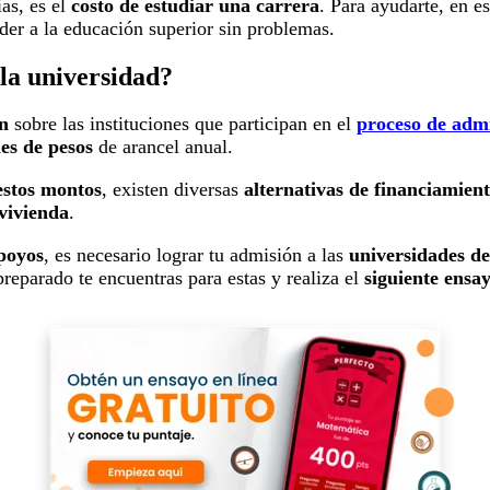
ias, es el
costo de estudiar
una carrera
. Para ayudarte, en e
der a la educación superior sin problemas.
 la universidad?
ón
sobre las instituciones que participan en el
proceso de admi
nes de pesos
de arancel anual.
estos montos
, existen diversas
alternativas de financiamien
 vivienda
.
poyos
, es necesario lograr tu admisión a las
universidades de
reparado te encuentras para estas y realiza el
siguiente ensa