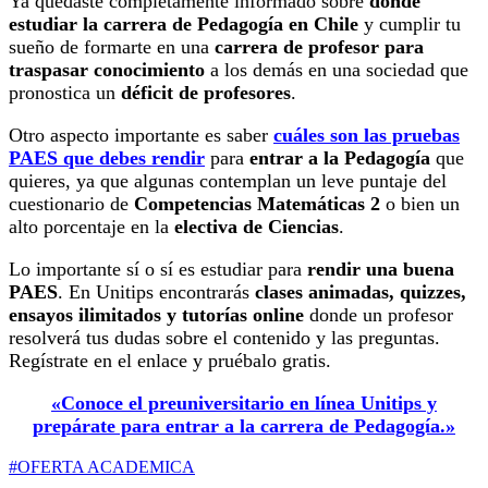
Ya quedaste completamente informado sobre
dónde
estudiar la carrera de Pedagogía en Chile
y cumplir tu
sueño de formarte en una
carrera de profesor para
traspasar conocimiento
a los demás en una sociedad que
pronostica un
déficit de profesores
.
Otro aspecto importante es saber
cuáles son las pruebas
PAES que debes rendir
para
entrar a la Pedagogía
que
quieres, ya que algunas contemplan un leve puntaje del
cuestionario de
Competencias Matemáticas 2
o bien un
alto porcentaje en la
electiva de Ciencias
.
Lo importante sí o sí es estudiar para
rendir una buena
PAES
. En Unitips encontrarás
clases animadas, quizzes,
ensayos ilimitados y tutorías online
donde un profesor
resolverá tus dudas sobre el contenido y las preguntas.
Regístrate en el enlace y pruébalo gratis.
«Conoce el preuniversitario en línea Unitips y
prepárate para entrar a la carrera de Pedagogía.»
#OFERTA ACADEMICA