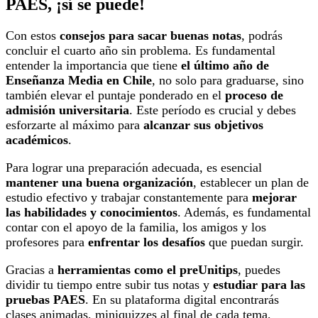
PAES, ¡sí se puede!
Con estos
consejos para sacar buenas notas
, podrás
concluir el cuarto año sin problema. Es fundamental
entender la importancia que tiene
el último año de
Enseñanza Media en Chile
, no solo para graduarse, sino
también elevar el puntaje ponderado en el
proceso de
admisión universitaria
. Este período es crucial y debes
esforzarte al máximo para
alcanzar sus objetivos
académicos
.
Para lograr una preparación adecuada, es esencial
mantener una buena organización
, establecer un plan de
estudio efectivo y trabajar constantemente para
mejorar
las habilidades y conocimientos
. Además, es fundamental
contar con el apoyo de la familia, los amigos y los
profesores para
enfrentar los desafíos
que puedan surgir.
Gracias a
herramientas como el preUnitips
, puedes
dividir tu tiempo entre subir tus notas y
estudiar para las
pruebas PAES
. En su plataforma digital encontrarás
clases animadas, miniquizzes al final de cada tema,